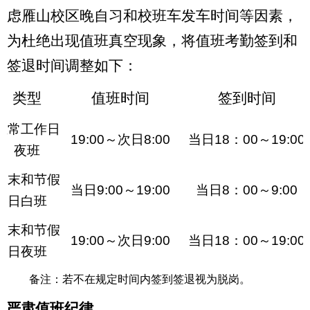
虑雁山校区晚自习和校班车发车时间等因素，
为杜绝出现值班真空现象，将值班考勤签到和
签退时间调整如下：
类型
值班时间
签到时间
正常工作日
19:00
～次日
8:00
当日
18
：
00
～
19:00
夜班
周末和节假
当日
9:00
～
19:00
当日
8
：
00
～
9:00
日白班
周末和节假
19:00
～次日
9:00
当日
18
：
00
～
19:00
日夜班
备注：若不在规定时间内签到签退视为脱岗。
、
严肃值班纪律