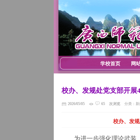
学校首页
网
校办、发规处党支部开展
2026/05/05
65
次浏览
分类：新
校办、发规
为进一步强化理论武装、