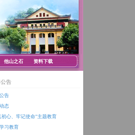
他山之石
资料下载
闻公告
公告
动态
忘初心、牢记使命”主题教育
学习教育