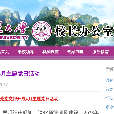
站首页
学校领导
机构设置
规章制度
服务指南
新
4月主题党日活动
通知
闻动态
新闻
“不
处党支部开展4月主题党日活动
党史
严明纪律规矩、深化师德师风建设，2026年