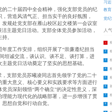
习近
党的二十届四中全会精神，强化支部党员的纪
教育
识，营造风清气正、担当实干的良好氛围，
党纪
校办、发规处党支部在雁山校区起文楼第一会议室
”廉洁主题党日活动。支部全体党员参加活动，
人
主持。
1
照年度工作安排，组织开展了“崇廉遵纪担当
2
之间坦诚交流，谈认识、谈不足、谈打算，进
3
次主题党日活动奠定了坚实的思想基础。
4
要求，支部党员苏曦凌同志首先领学了党的二十
5
的重大意义、核心要义和实践要求等方面进行
6
体党员深刻领悟“两个确立”的决定性意义，深
7
治理能力现代化的战略部署，进一步增强了贯
、思想自觉和行动自觉。
8