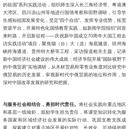
的祖国”系列实践活动，组织师生深入长三角经济带、粤港澳
大湾区、四川凉山州等地进行国情考察和田野调研，引导学
生感知祖国发展变化，坚定“四个自信”。发挥专业优势，拓宽
资源平台，开展特色化国情教育实践，如新闻学院组织“回首
来时路，开启新征程——庆祝新中国成立70周年大国工程走
访实践活动”项目，聚焦烟（台）大（连）海底隧道、琼州海
峡跨海通道、贵州特大桥等工程，采访报道相关主题，记录
新中国经济社会建设的伟大成就；经济学院开展“国际视野下
的中俄贸易”实地调研，从木材贸易和零售业角度对比研究中
俄贸易的历史发展，审视新时代中俄贸易的地位和作用，加
深对中国改革发展的研究和把握。
与服务社会相结合，勇担时代责任。
将社会实践向重点地区
和基层一线倾斜，鼓励学生担当责任，将课堂知识转化为服
务国家和区域经济社会发展的实际行动。巩固支教支医成
果，探索建立对重点地区开展针对性、长效化、可持续的帮