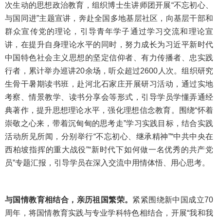
次生动的思想政治教育，组织博士生讲师团开展“不忘初心、
与国同进”主题宣讲，奔赴全国多地基层社区，向基层干部和
群众宣传党的理论，引导青年学子通过学习交流和理论宣
讲，在提升自身理论水平的同时，努力成长为习近平新时代
中国特色社会主义思想的坚定信仰者、有力传播者、忠实践
行者，累计举办巡讲20余场，听众超过2600人次。组织研究
生骨干暑期读书班，赴河北石家庄开展研习活动，通过实地
考察、情景教学、读书分享会等形式，引导学员学懂弄通经
典著作，提升思想理论水平，强化理想信念教育。围绕“怀着
崇敬之心来，带着沉甸甸的思考走”学习实践目标，结合实践
活动所见所闻，分别举行“不忘初心、继承精神”“中共中央在
西柏坡指挥的重大战役”“新时代下如何做一名优秀的共产党
员”专题汇报，引导学员在深入交流中用情体悟、用心思考。
与国情教育相结合，亲历祖国繁荣。
紧紧围绕新中国成立70
周年，将国情教育实践与专业学科特色相结合，开展“我和我